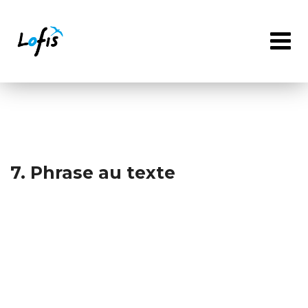
Skip
to
content
7. Phrase au texte